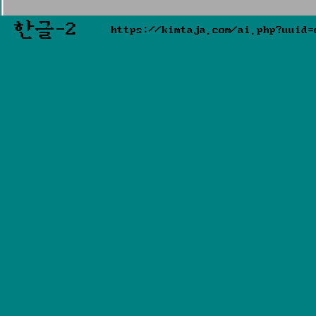
한글-2
https://kimtaja.com/ai.php?uuid=