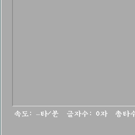
속도:
–
타/분 글자수:
0
자 총타