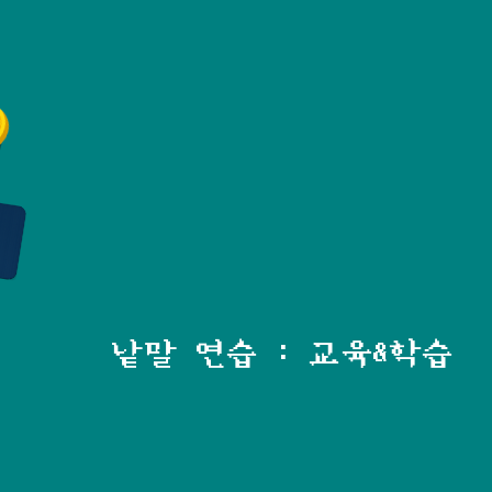
낱말 연습 : 교육&학습