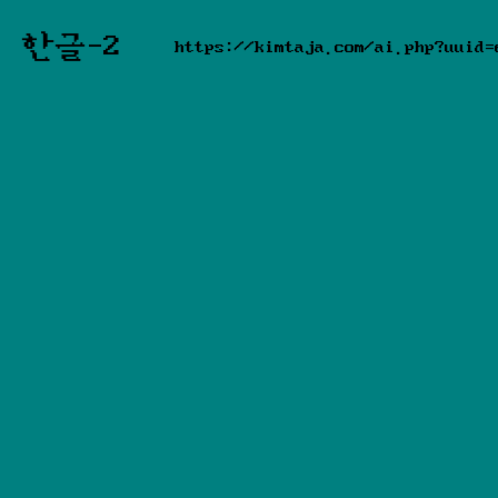
한글-2
https://kimtaja.com/ai.php?uuid=