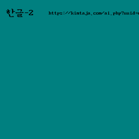
한글-2
https://kimtaja.com/ai.php?uuid=