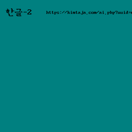
한글-2
https://kimtaja.com/ai.php?uuid=