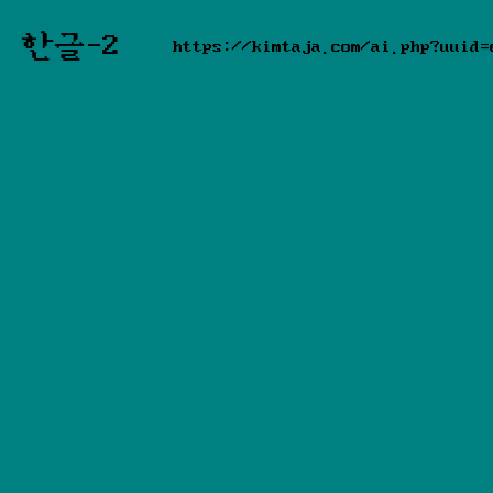
한글-2
https://kimtaja.com/ai.php?uuid=