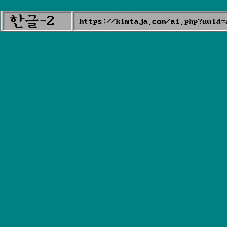
한글-2
https://kimtaja.com/ai.php?uuid=