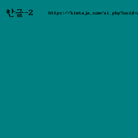
한글-2
https://kimtaja.com/ai.php?uuid=