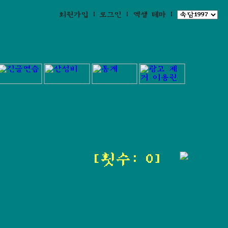
회원가입
|
로그인
|
엑셀 테마
|
[횟수: 0]