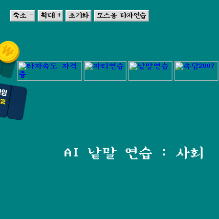
축소 -
확대 +
초기화
도스용 타자연습
AI 낱말 연습 : 사회