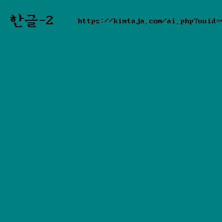
한글-2
https://kimtaja.com/ai.php?uuid=