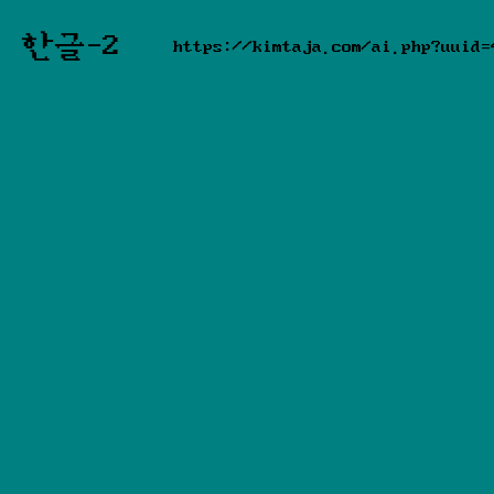
한글-2
https://kimtaja.com/ai.php?uuid=