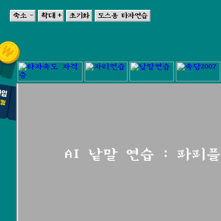
축소 -
확대 +
초기화
도스용 타자연습
AI 낱말 연습 : 파피