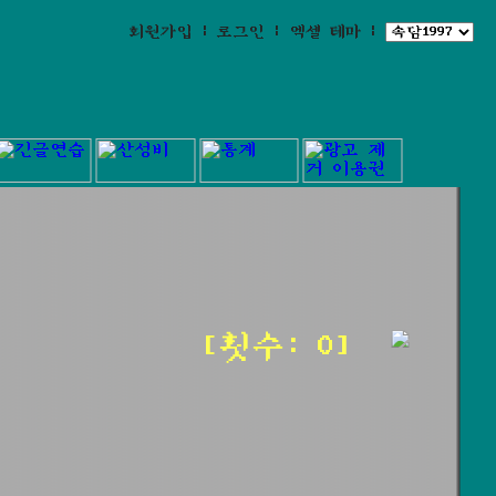
회원가입
|
로그인
|
엑셀 테마
|
[횟수: 0]