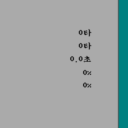
0타
0타
0.0초
0%
0%