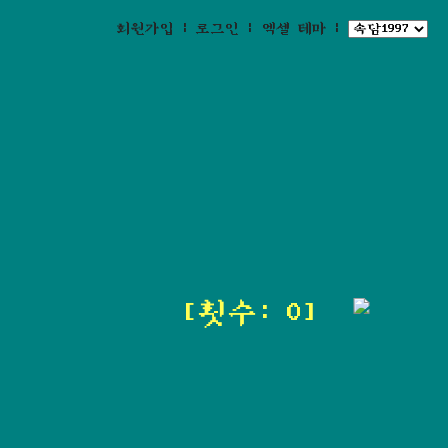
회원가입
|
로그인
|
엑셀 테마
|
[횟수: 0]