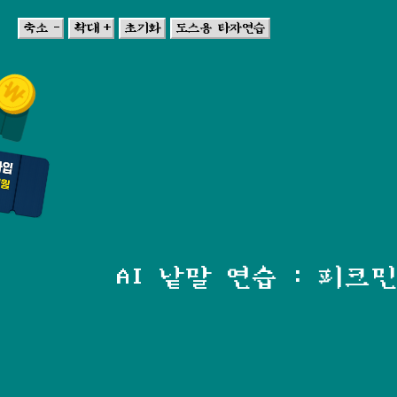
축소 -
확대 +
초기화
도스용 타자연습
AI 낱말 연습 : 피크민