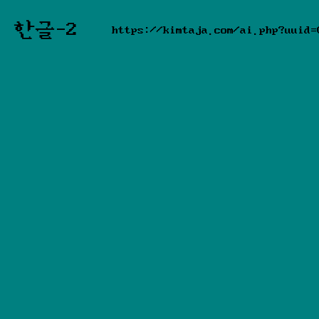
한글-2
https://kimtaja.com/ai.php?uuid=