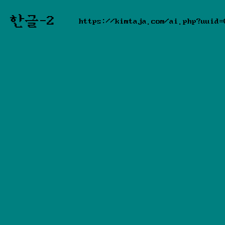
한글-2
https://kimtaja.com/ai.php?uuid=