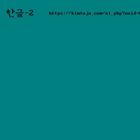
한글-2
https://kimtaja.com/ai.php?uuid=