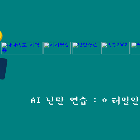
AI 낱말 연습 : ㅇ러알