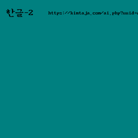
한글-2
https://kimtaja.com/ai.php?uuid=